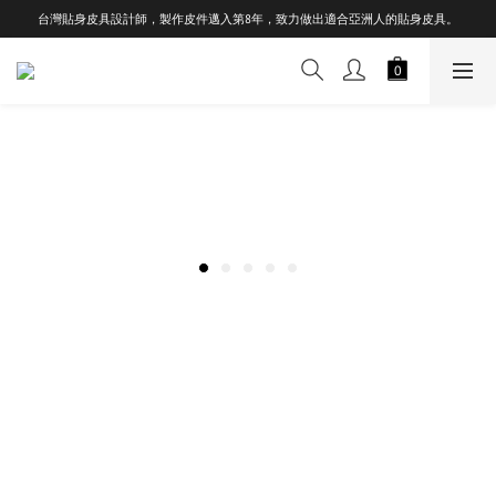
台灣貼身皮具設計師，製作皮件邁入第8年，致力做出適合亞洲人的貼身皮具。