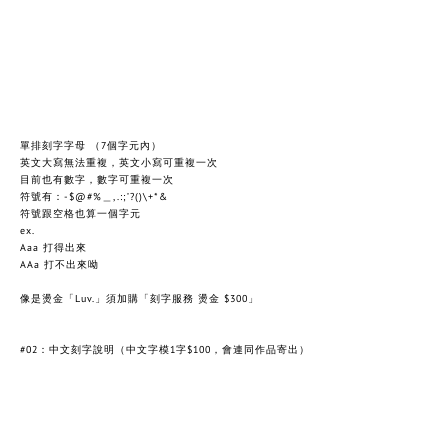
單排刻字字母 （7個字元內）
英文大寫無法重複，英文小寫可重複一次
目前也有數字，數字可重複一次
符號有：-$@#%＿,.:;’?()\+*&
符號跟空格也算一個字元
ex.
Aaa 打得出來
AAa 打不出來呦
像是燙金「Luv.」須加購
「刻字服務 燙金 $300」
#02：中文刻字說明
（中文字模1字$100，會連同作
品寄出
）