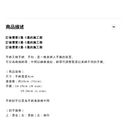
商品描述
訂做需要2週-3週的施工期
訂做需要2週-3週的施工期
訂做需要2週-3週的施工期
手銬又稱手鐐、手扣，是一種束縛人手腕的裝置。
可分為兩個銬環，中間以鍊條連結，銬環可調整緊度以束縛不同的手腕。
商品規格｜
｜
尺寸：手銬寬度4cm
連接條：約14cm（±1cm）
手圍：14-19cm（M size）
19-24cm（L size）
手銬刻字位置為手銬連接條中間
｜刻字服務｜
上：燙金｜右：燙銀｜左：烙印