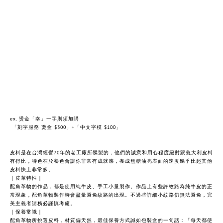
ex. 燙金「幸」一字則須加購
「刻字服務 燙金 $300」+「中文字模 $100」
皮料是在台灣經營70年的老工廠所鞣製的，他們的誠意和用心程度絕對跟義大利皮料
有得比，特色在於養色會讓你非常有成就感，養成焦糖油亮表面的速度幾乎比起其他
皮料快上非常多。
｜皮革特性｜
配角革物的作品，都是使用純牛皮、手工小量製作。作品上有些許紋路為純牛皮的正
常現象，配角革物製作時會盡量避免紋路的出現。不過些許細小紋路仍無法避免，完
美主義者請務必謹慎考慮。
｜保養常識｜
配角革物所挑選皮料，材質偏天然，最佳保養方式誠如包裝盒的一句話：「每天都使