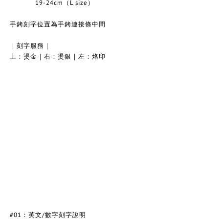
19-24cm（L size）
手銬刻字位置為手銬連接條中間
｜刻字服務｜
上：燙金｜右：燙銀｜左：烙印
#01：英文/數字刻字說明