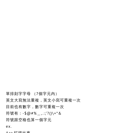
單排刻字字母 （7個字元內）
英文大寫無法重複，英文小寫可重複一次
目前也有數字，數字可重複一次
符號有：-$@#%＿,.:;’?()\+*&
符號跟空格也算一個字元
ex.
Aaa 打得出來