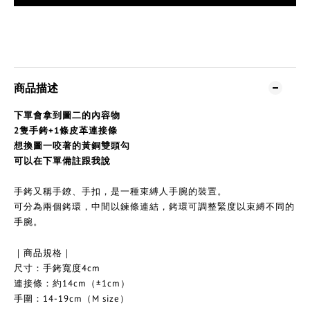
商品描述
下單會拿到圖二的內容物
2隻手銬+1條皮革連接條
想換圖一咬著的黃銅雙頭勾
可以在下單備註跟我說
手銬又稱手鐐、手扣，是一種束縛人手腕的裝置。
可分為兩個銬環，中間以鍊條連結，銬環可調整緊度以束縛不同的
手腕。
｜
商品規格｜
尺寸：手銬寬度4cm
連接條：約14cm（±1cm）
手圍：14-19cm（M size）