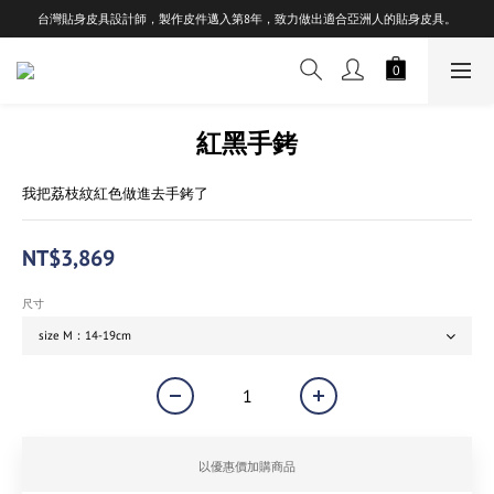
台灣貼身皮具設計師，製作皮件邁入第8年，致力做出適合亞洲人的貼身皮具。
紅黑手銬
我把荔枝紋紅色做進去手銬了
NT$3,869
尺寸
以優惠價加購商品