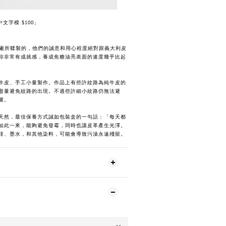
文字模 $100」
工廠所鞣製的，他們的誠意和用心程度絕對跟義大利皮
你非常有成就感，養成焦糖油亮表面的速度幾乎比起
牛皮、手工小量製作。作品上有些許紋路為純牛皮的
盡量避免紋路的出現。不過些許細小紋路仍無法避
慮。
天然，最佳保養方式誠如包裝盒的一句話：「每天都
如此一來，能夠避免發霉，同時也讓皮革產生光澤。
啡、墨水，和其他染料，可能會導致污漬永遠殘留。