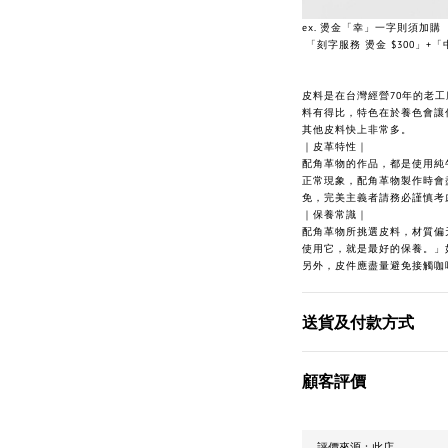
ex. 燙金「幸」一字則須加購
「刻字服務 燙金 $300」+「中
皮料是在台灣經營70年的老
料有得比，特色在於養色會讓
其他皮料快上非常多。
｜皮革特性｜
配角革物的作品，都是使用純
正常現象，配角革物製作時會
免，完美主義者請務必謹慎考
｜保養常識｜
配角革物所挑選皮料，材質偏
使用它，就是最好的保養。」
另外，皮件應盡量避免接觸咖
送貨及付款方式
顧客評價