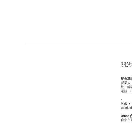
關於
配角革物 T
營業人
統一編號
電話：09
-
Mail ▾
twinkle
Office (
台中市西