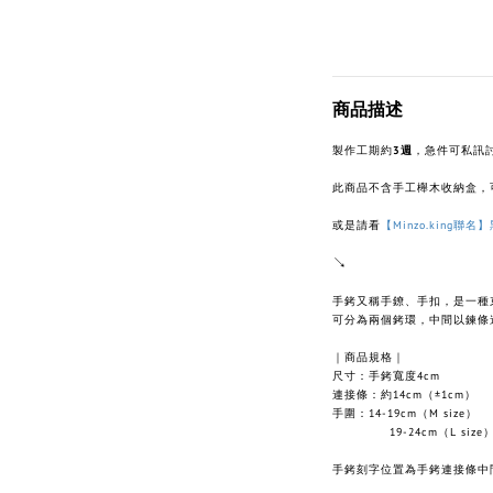
商品描述
製作工期約
3週
，急件可私訊
此商品不含手工櫸木收納盒，
或是請看
【Minzo.king聯
↘︎
手銬又稱手鐐、手扣，是一種
可分為兩個銬環，中間以鍊條
商品規格｜
｜
尺寸：手銬寬度4cm
連接條：約14cm（±1cm）
手圍：14-19cm（M size）
19-24cm（L size
手銬刻字位置為手銬連接條中