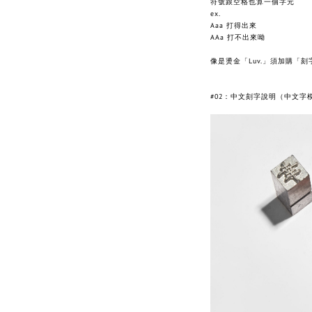
符號跟空格也算一個字元
ex.
Aaa 打得出來
AAa 打不出來呦
像是燙金「Luv.」須加購「刻字
#02：中文刻字說明（中文字模