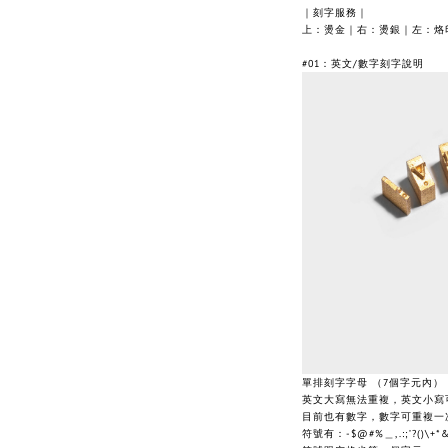
｜刻字服務｜
上：燙金｜右：燙銀｜左：烙
#01：英文/數字刻字說明
單排刻字字母 （7個字元內）
英文大寫無法重複，英文小寫
目前也有數字，數字可重複一
符號有：-$@#%＿,.:;’?()\+*