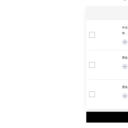
中文
你，
燙金
燙金