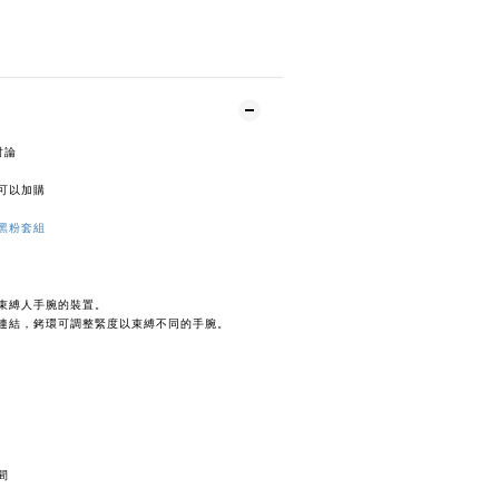
討論
可以加購
名】黑粉套組
束縛人手腕的裝置。
連結，銬環可調整緊度以束縛不同的手腕。
）
間