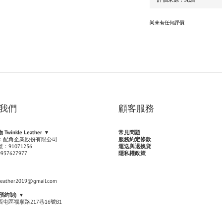
尚未有任何評價
我們
顧客服務
winkle Leather ▾
常見問題
：配角企業股份有限公司
服務約定條款
：91071236
運送與退換貨
37627977
隱私權政策
leather2019@gmail.com
預約制
) ▾
屯區福順路217巷16號B1