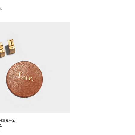
印
可重複一次
次
&