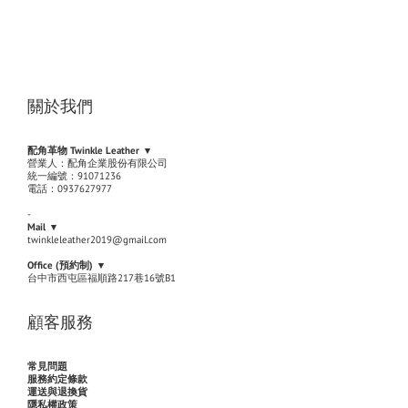
關於我們
配角革物 Twinkle Leather ▾
營業人：配角企業股份有限公司
統一編號：91071236
電話：0937627977
-
Mail ▾
twinkleleather2019@gmail.com
Office (
預約制
) ▾
台中市西屯區福順路217巷16號B1
顧客服務
常見問題
服務約定條款
運送與退換貨
隱私權政策