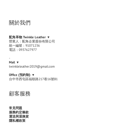
關於我們
配角革物 Twinkle Leather ▾
營業人：配角企業股份有限公司
統一編號：91071236
電話：0937627977
-
Mail ▾
twinkleleather2019@gmail.com
Office (
預約制
) ▾
台中市西屯區福順路217巷16號B1
顧客服務
常見問題
服務約定條款
運送與退換貨
隱私權政策