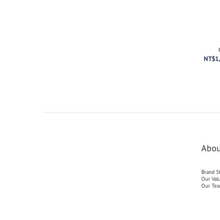
NT$1,
Abou
Brand S
Our Val
Our Te