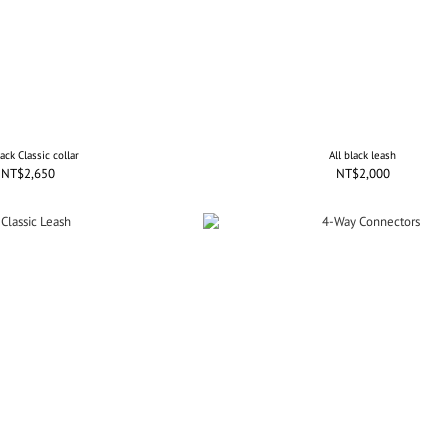
lack Classic collar
All black leash
NT$2,650
NT$2,000